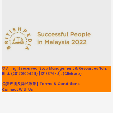
© All right reserved. Sozo Management & Resources Sdn.
Bhd. (201701004211) [1218376-U]. (Clinixero)
免责声明及隐私政策
|
Terms & Conditions
Connect With Us