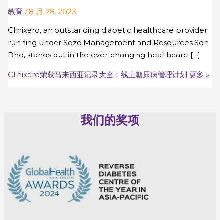
教育
/
8 月 28, 2023
Clinixero, an outstanding diabetic healthcare provider
running under Sozo Management and Resources Sdn
Bhd, stands out in the ever-changing healthcare […]
Clinixero荣获马来西亚记录大全：线上糖尿病管理计划
更多 »
我们的奖项