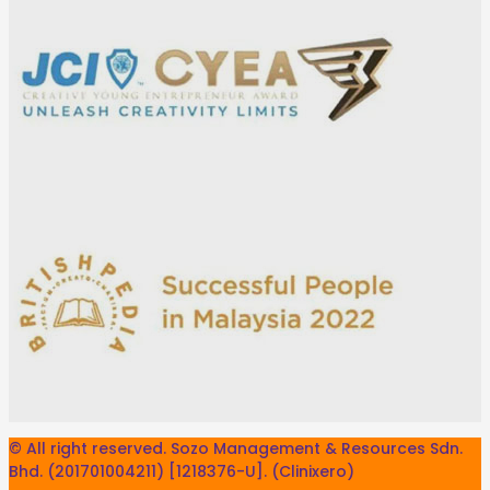
© All right reserved. Sozo Management & Resources Sdn.
Bhd. (201701004211) [1218376-U]. (Clinixero)