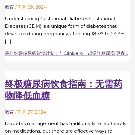
教育
/
7 月 29, 2024
Understanding Gestational Diabetes Gestational
Diabetes (GDM) is a unique form of diabetes that
develops during pregnancy, affecting 18.3% to 24.9%
[…]
最佳妊娠糖尿病饮食计划：与Clinixero一起逆转糖尿病
更多 »
终极糖尿病饮食指南：无需药
物降低血糖
教育
/
7 月 27, 2024
Diabetes management has traditionally relied heavily
on medications, but there are effective ways to