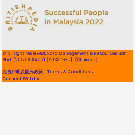
© All right reserved. Sozo Management & Resources Sdn.
Bhd. (201701004211) [1218376-U]. (Clinixero)
免责声明及隐私政策
|
Terms & Conditions
Connect With Us